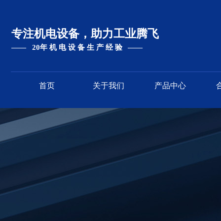
专注机电设备，
助力工业腾飞
—— 20年 机 电 设 备 生 产 经 验
—
—
首页
关于我们
产品中心